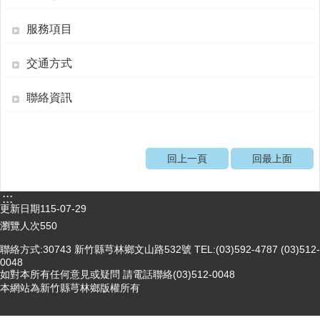
醫
服務項目
療
資
交通方式
源
社
聯絡資訊
區
資
源
回上一頁
回最上面
門
診
時
:::
更新日期
115-07-29
間
表
瀏覽人次
550
聯絡方式:30743 新竹縣芎林鄉文山路532號 TEL:(03)592-4787 (03)512-
預
0048
防
如對本所有任何意見或疑問 請電話聯絡(03)512-0048
與
本網站為新竹縣芎林鄉版權所有
注
射