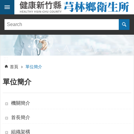
跳到主要內容區塊
:::
健
康
訊
息
單
:::
位
:::
簡
首頁
單位簡介
介
單位簡介
便
民
服
務
機關簡介
線
首長簡介
上
報
名
組織架構