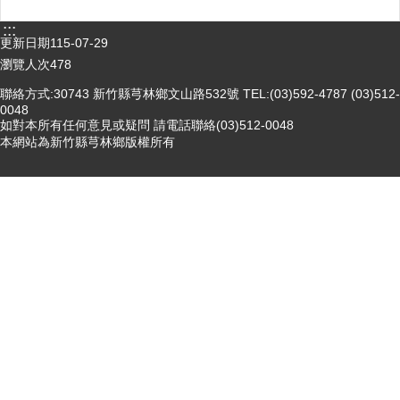
醫
:::
更新日期
115-07-29
療
資
瀏覽人次
478
源
聯絡方式:30743 新竹縣芎林鄉文山路532號 TEL:(03)592-4787 (03)512-
0048
社
如對本所有任何意見或疑問 請電話聯絡(03)512-0048
區
本網站為新竹縣芎林鄉版權所有
資
源
門
診
時
間
表
預
防
與
注
射