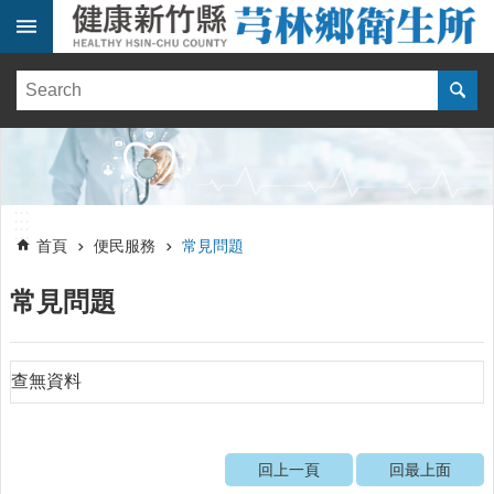
跳到主要內容區塊
:::
健
康
訊
息
單
:::
位
:::
簡
首頁
便民服務
常見問題
介
常見問題
便
民
服
務
查無資料
線
上
報
回上一頁
回最上面
名