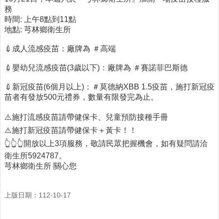
務
醫
時間: 上午8點到11點
療
地點: 芎林鄉衛生所
資
源
💉成人流感疫苗：廠牌為 ＃高端
社
💉嬰幼兒流感疫苗(3歲以下)：廠牌為 ＃賽諾菲巴斯德
區
資
💉新冠疫苗(6個月以上)：＃莫德納XBB 1.5疫苗，施打新冠疫
源
苗者有發放500元禮券，數量有限發完為止。
門
⚠️施打流感疫苗請帶健保卡、兒童預防接種手冊
診
⚠️施打新冠疫苗請帶健保卡＋黃卡！！
時
👆👆👆開放以上3項服務，敬請民眾把握機會，如有疑問請洽
間
表
衛生所5924787。
芎林鄉衛生所 關心您
預
防
與
上版日期：112-10-17
注
射