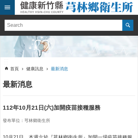
跳到主要內容區塊
:::
健
康
訊
息
單
:::
位
:::
簡
首頁
健康訊息
最新消息
介
最新消息
便
民
服
務
112年10月21日(六)加開疫苗接種服務
線
發布單位：芎林鄉衛生所
上
報
名
10月21日，本週六於『芎林鄉衛生所』加開一場疫苗接種服