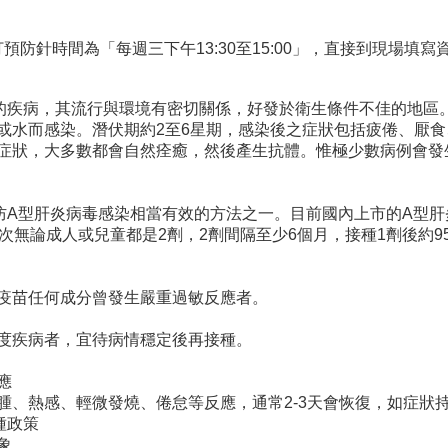
預防針時間為「每週三下午13:30至15:00」，直接到現場填
的疾病，其流行與環境有密切關係，好發於衛生條件不佳的地區
或水而感染。潛伏期約2至6星期，感染後之症狀包括疲倦、厭
症狀，大多數都會自然痊癒，然後產生抗體。惟極少數病例會發
防A型肝炎病毒感染相當有效的方法之一。目前國內上市的A型
次無論成人或兒童都是2劑，2劑間隔至少6個月，接種1劑後約9
疫苗任何成分曾發生嚴重過敏反應者。
度疾病者，宜待病情穩定後再接種。
應
腫、熱感、輕微發燒、倦怠等反應，通常2-3天會恢復，如症狀
種政策
象