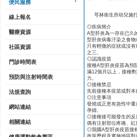
便民服務
芎林衛生所幼兒施打
線上報名
◎疾病簡介
醫療資源
A型肝炎為一存在已久
型肝炎病毒汙染之食物
只有輕微的症狀或沒有
社區資源
之三。
◎認識疫苗
門診時間表
接種A型肝炎疫苗為預
滿12個月以上，接種劑
預防與注射時間表
力。
◎接種禁忌
先前接種本疫苗或對本
法規查詢
◎注意事項
發燒或正患有急性中重
網站連結
孕婦。
◎接種後可能發生的反
相關連結
偶有注射部位疼痛、紅
◎我國A型肝炎疫苗接
政策歷程及實施地區對
健康運動飲食專區