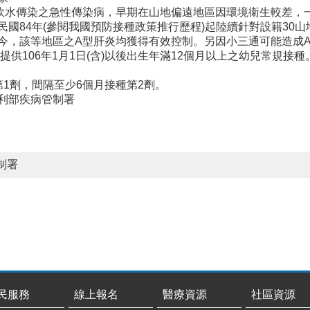
飲水傳染之急性傳染病，早期在山地偏遠地區因環境衛生較差，
民國84年(參閱我國預防接種政策推行歷程)起陸續針對設籍30
今，該等地區之A型肝炎均獲得有效控制。另因小三通可能造成A
，提供106年1月1日(含)以後出生年滿12個月以上之幼兒常規接種
種第1劑，間隔至少6個月接種第2劑。
利部疾病管制署
制署
民服務
線上報名
醫療資源
社區資源