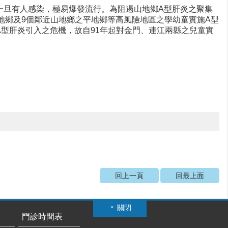
一旦有人感染，極易爆發流行。為阻遏山地鄉A型肝炎之聚集
山地鄉及9個鄰近山地鄉之平地鄉等高風險地區之學幼童實施A型
型肝炎引入之危機，故自91年起對金門、連江兩縣之兒童實
。
回上一頁
回最上面
關閉
門診時間表