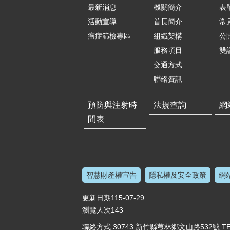
最新消息
機關簡介
表
活動宣導
首長簡介
常
癌症篩檢專區
組織架構
公
服務項目
雙
交通方式
聯絡資訊
預防與注射時
法規查詢
網
間表
智慧財產權宣告
隱私權及安全政策
網
更新日期
115-07-29
瀏覽人次
143
聯絡方式:30743 新竹縣芎林鄉文山路532號 TEL:(03