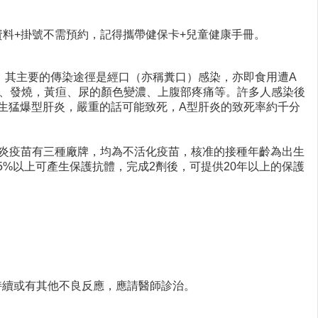
寫資料+掛號不需預約，記得攜帶健保卡+兒童健康手冊。
。其主要的傳染途徑是經口（亦稱糞口）感染，亦即食用遭A
食、發燒，黃疸、尿的顏色變濃、上腹部疼痛等。許多人感染後
生猛爆型肝炎，嚴重的話可能致死，A型肝炎的致死率約千分
肝炎疫苗有三種廠牌，均為不活化疫苗，核准的接種年齡為出生
5%以上可產生保護抗體，完成2劑後，可提供20年以上的保護
持續或有其他不良反應，應請醫師診治。