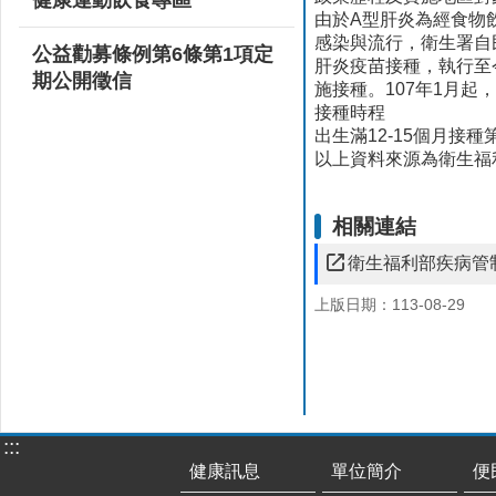
由於A型肝炎為經食物
感染與流行，衛生署自
公益勸募條例第6條第1項定
肝炎疫苗接種，執行至
期公開徵信
施接種。107年1月起
接種時程
出生滿12-15個月接
以上資料來源為衛生福
相關連結
衛生福利部疾病管
上版日期：113-08-29
:::
健康訊息
單位簡介
便