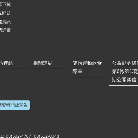
單下載
見問題
開資訊
語詞彙
站連結
相關連結
健康運動飲食
公益勸募條
專區
第6條第1項
期公開徵信
站資料開放宣告
)592-4787 (03)512-0048