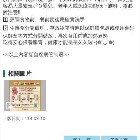
容易大量繁殖🍗🥚嬰兒、老年人或免疫功能低下族群，務必
醫
愛注意!!
療
1️⃣ 烹調食物前、餐前便後應確實洗手
資
2️⃣ 生熟食分開處理，存放冰箱時應以保鮮膜包裹或使用個別
源
保鮮盒等方式分開儲放，再次食用前應加熱煮熟
社
吃得安心保養腸胃，健康才能長長久久喔~(❁´◡`❁)
區
資
<<以上內容擷自疾病管制署>>
源
門
相關圖片
診
時
間
表
預
防
上版日期：114-09-10
與
注
射