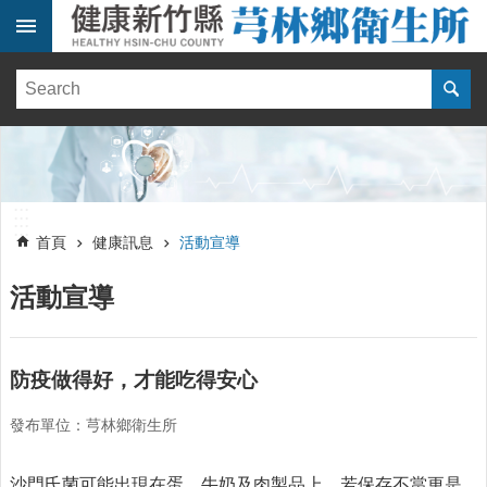
跳到主要內容區塊
:::
健
康
訊
息
單
:::
位
:::
簡
首頁
健康訊息
活動宣導
介
活動宣導
便
民
服
務
防疫做得好，才能吃得安心
線
發布單位：芎林鄉衛生所
上
報
名
沙門氏菌可能出現在蛋、牛奶及肉製品上，若保存不當更是