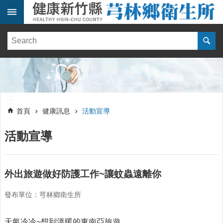
跳到主要內容區塊
:::
健
康
訊
息
單
:::
位
:::
簡
首頁
健康訊息
活動宣導
介
活動宣導
便
民
服
務
外出旅遊做好防護工作~讓蚊蟲遠離你
線
發布單位：芎林鄉衛生所
上
報
名
天氣冷冷~想到溫暖的東南亞旅遊