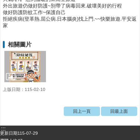
外出旅遊仍做好防護~別帶了病毒回來.破壞美好的行程
醫
做好防護防蚊工作~保護自己
療
拒絕疾病(登革熱.屈公病.日本腦炎)找上門.~~快樂旅遊.平安返
資
家
源
社
相關圖片
區
資
源
門
診
時
上版日期：115-02-10
間
表
預
回上一頁
回最上面
防
與
:::
注
更新日期
115-07-29
射