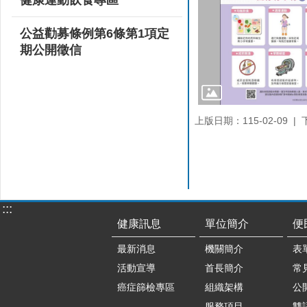
公益勸募條例第6條第1項定
期公開徵信
上版日期：115-02-09
:::
健康訊息
單位簡介
便
最新消息
機關簡介
表
活動宣導
首長簡介
常
癌症篩檢專區
組織架構
公
服務項目
雙