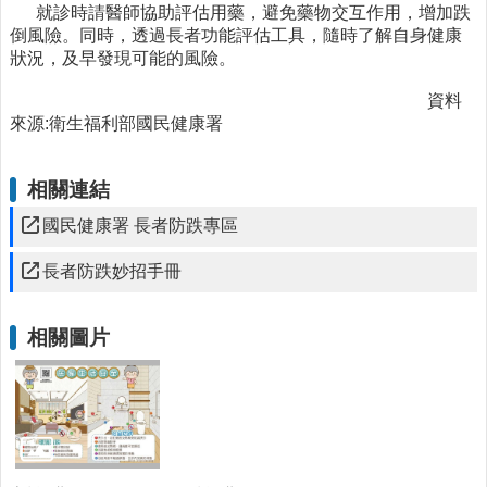
時
就診時請醫師協助評估用藥，避免藥物交互作用，增加跌
間
倒風險。同時，透過長者功能評估工具，隨時了解自身健康
表
狀況，及早發現可能的風險。
法
資料
規
來源:衛生福利部國民健康署
查
詢
相關連結
網
國民健康署 長者防跌專區
站
連
長者防跌妙招手冊
結
相
相關圖片
關
連
結
健
康
運