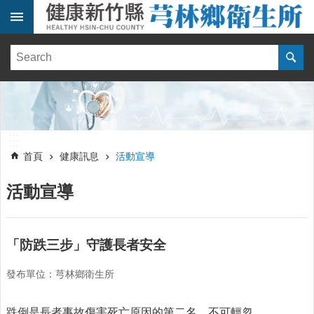
跳到主要內容區塊
:::
健
康
訊
息
單
:::
位
:::
簡
首頁
健康訊息
活動宣導
介
活動宣導
便
民
服
務
「防跌三步」守護長者安全
線
發布單位：芎林鄉衛生所
上
報
名
跌倒是長者事故傷害死亡原因的第二名，不可輕忽