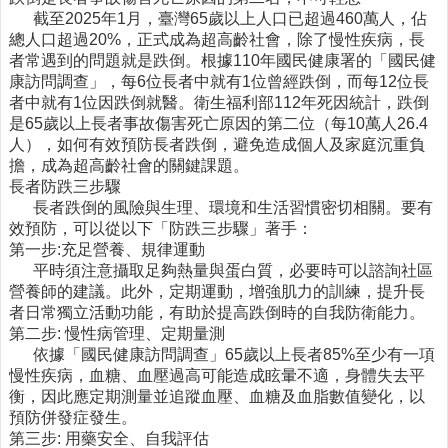
截至2025年1月，臺灣65歲以上人口已超過460萬人，佔
醫
總人口超過20%，正式成為超高齡社會，除了慢性疾病，長
療
者常遇到的問題就是跌倒。根據110年國民健康署的「國民健
資
康訪問調查」，每6位長者中就有1位曾經跌倒，而每12位長
源
者中就有1位因跌倒就醫。衛生福利部112年死因統計，跌倒
是65歲以上長者事故傷害死亡原因的第二位（每10萬人26.4
社
人），如何有效預防長者跌倒，避免造成個人及家庭沉重負
區
擔，成為超高齡社會的關鍵課題。
資
長者防跌三步驟
源
長者跌倒的風險與生理、環境和生活習慣密切相關。要有
效預防，可以從以下「防跌三步驟」著手：
門
第一步:充足營養、規律運動
診
平時須注意攝取足夠熱量與蛋白質，必要時可以諮詢社區
時
營養師的建議。此外，定期運動，增強肌力的訓練，提升長
間
者日常獨立活動功能，有助於提高跌倒時的自我防衛能力。
表
第二步: 慢性病管理、定期量測
預
依據「國民健康訪問調查」65歲以上長者85%至少有一項
防
慢性疾病，血糖、血壓過高可能造成眩暈不適，身體失去平
與
衡，因此應定期測量並追蹤血壓、血糖及血脂數值變化，以
注
預防併發症發生。
射
第三步: 用藥安全、自我評估