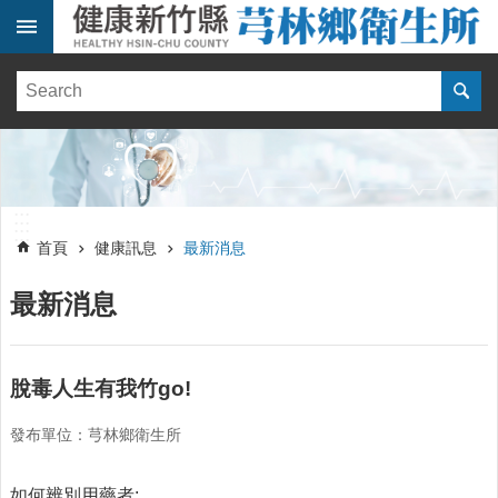
跳到主要內容區塊
:::
健
康
訊
息
單
:::
位
:::
簡
首頁
健康訊息
最新消息
介
最新消息
便
民
服
務
脫毒人生有我竹go!
線
發布單位：芎林鄉衛生所
上
報
名
如何辨別用藥者: