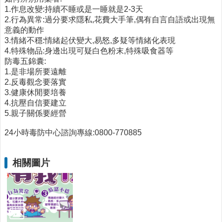
1.作息改變:持續不睡或是一睡就是2-3天
醫
2.行為異常:過分要求隱私,花費大手筆,偶有自言自語或出現無
療
意義的動作
資
3.情緒不穩:情緒起伏變大,易怒,多疑等情緒化表現
源
4.特殊物品:身邊出現可疑白色粉末,特殊吸食器等
防毒五錦囊:
社
1.是非場所要遠離
區
2.反毒觀念要落實
資
3.健康休閒要培養
源
4.抗壓自信要建立
5.親子關係要經營
門
診
24小時毒防中心諮詢專線:0800-770885
時
間
表
相關圖片
預
防
與
注
射