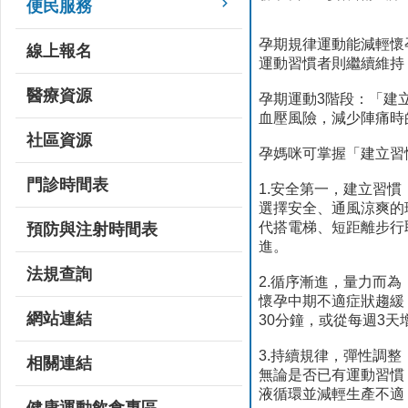
便民服務
孕期規律運動能減輕懷
線上報名
運動習慣者則繼續維持
醫療資源
孕期運動3階段：「建
血壓風險，減少陣痛時
社區資源
孕媽咪可掌握「建立習
門診時間表
1.安全第一，建立習慣
選擇安全、通風涼爽的
代搭電梯、短距離步行
預防與注射時間表
進。
法規查詢
2.循序漸進，量力而為
懷孕中期不適症狀趨緩
網站連結
30分鐘，或從每週3
3.持續規律，彈性調整
相關連結
無論是否已有運動習慣
液循環並減輕生產不適
健康運動飲食專區