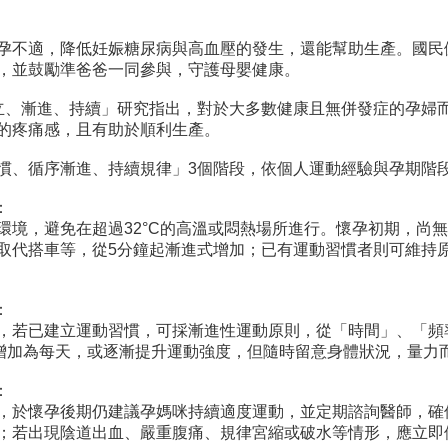
孕不適，降低妊娠糖尿病與高血壓的發生，還能幫助生產。國民
，並鼓勵準爸爸一同參與，守護母嬰健康。
立、漸進、持續」研究指出，對於大多數健康且無併發症的孕婦
的疼痛感，且有助於順利生產。
慣、循序漸進、持續規律」3個階段，依個人運動經驗與孕期階
：
環境，避免在超過32°C的高溫或悶熱場所進行。懷孕初期，尚
取代搭車等，從5分鐘起漸進式增加；已有運動習慣者則可維持
：
，若已建立運動習慣，可採漸進性運動原則，從「時間」、「頻
天增加為每天，或逐漸提升運動強度，但隨時留意身體狀況，量力
：
，於懷孕後期仍建議孕媽咪持續適度運動，並定期諮詢醫師，確
；若出現陰道出血、嚴重腹痛、規律宮縮或破水等情形，應立即