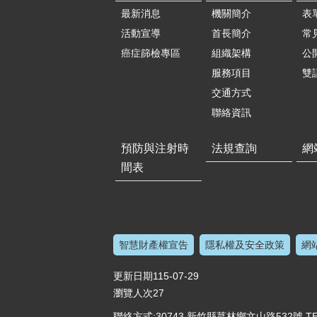
最新消息
機關簡介
表
活動宣導
首長簡介
常
癌症篩檢專區
組織架構
公
服務項目
雙
交通方式
聯絡資訊
預防與注射時
法規查詢
網
間表
智慧財產權宣告
隱私權及安全政策
網
更新日期
115-07-29
瀏覽人次
27
聯絡方式:30743 新竹縣芎林鄉文山路532號 TEL:(03