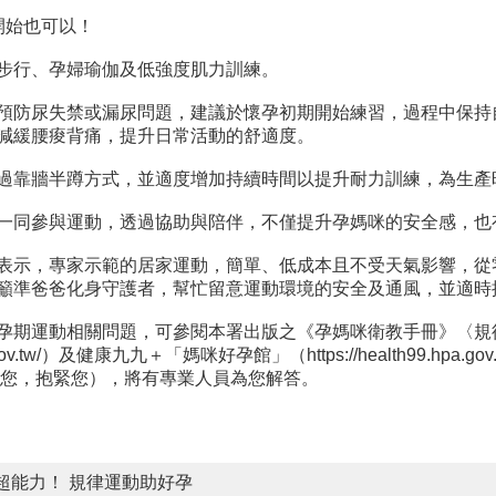
開始也可以！
步行、孕婦瑜伽及低強度肌力訓練。
預防尿失禁或漏尿問題，建議於懷孕初期開始練習，過程中保持
減緩腰痠背痛，提升日常活動的舒適度。
過靠牆半蹲方式，並適度增加持續時間以提升耐力訓練，為生產
一同參與運動，透過協助與陪伴，不僅提升孕媽咪的安全感，也
表示，專家示範的居家運動，簡單、低成本且不受天氣影響，從
籲準爸爸化身守護者，幫忙留意運動環境的安全及通風，並適時
孕期運動相關問題，可參閱本署出版之《孕媽咪衛教手冊》〈規
hpa.gov.tw/）及健康九九＋「媽咪好孕館」（https://health99
0（抱緊您，抱緊您），將有專業人員為您解答。
超能力！ 規律運動助好孕