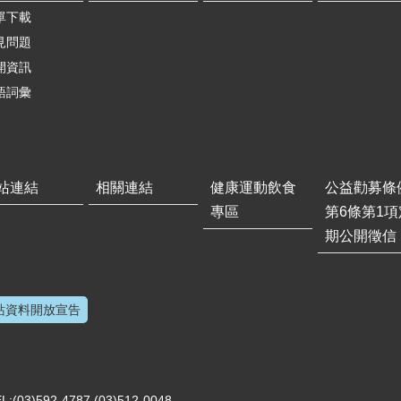
單下載
見問題
開資訊
語詞彙
站連結
相關連結
健康運動飲食
公益勸募條
專區
第6條第1項
期公開徵信
站資料開放宣告
)592-4787 (03)512-0048