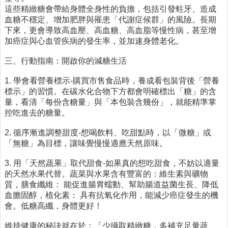
時
這些精緻糖會帶給身體全身性的負擔，包括引發蛀牙、造成
間
血糖不穩定、增加肥胖與罹患「代謝症候群」的風險。長期
表
下來，更會導致高血壓、高血糖、高血脂等慢性病，甚至增
加癌症與心血管疾病的發生率，並加速身體老化。
法
規
三、行動指南：開啟你的減糖生活
查
詢
1. 學會看營養標示-購買市售食品時，養成看包裝背後「營養
標示」的習慣。在碳水化合物下方都會明確標出「糖」的含
網
量，看清「每份含糖量」與「本包裝含幾份」，就能精準掌
站
控吃進去的糖量。
連
結
2. 循序漸進調整甜度-想喝飲料、吃甜點時，以「微糖」或
「無糖」為目標，讓味覺慢慢適應天然原味。
相
關
3. 用「天然蔬果」取代甜食-如果真的想吃甜食，不妨以適量
連
的天然水果代替。蔬菜與水果含有豐富的：維生素與礦物
結
質，膳食纖維： 能促進腸胃蠕動、幫助腸道益菌生長、降低
血膽固醇，植化素： 具有抗氧化作用，能減少癌症發生的機
健
會。低糖高纖，身體更好！
康
運
維持健康的秘訣就在於：「少攝取精緻糖，多補充足量蔬