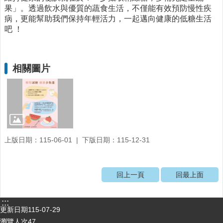
動
果」。透過飲水與優質的蔬食生活，不僅能有效預防慢性疾
飲
病，更能幫助我們保持年輕活力，一起邁向健康的低糖生活
食
吧 ！
專
區
公
相關圖片
益
勸
募
條
例
第
6
上版日期：115-06-01
下版日期：115-12-31
條
第
1
回上一頁
回最上面
項
定
期
:::
公
更新日期
115-07-29
開
瀏覽人次
47