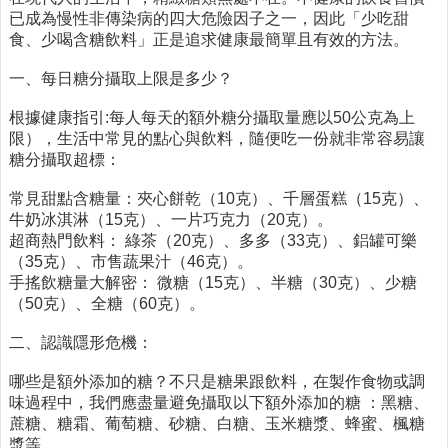
已成為慢性非傳染病的四大危險因子之一，因此「少吃甜
醫
食、少喝含糖飲料」正是追求健康最簡單且有效的方法。
療
資
一、每日糖分攝取上限是多少？
源
根據健康指引:每人每天的額外糖分攝取量應以50公克為上
社
限），生活中常見的點心與飲料，隨便吃一份就非常容易讓
區
糖分攝取超標：
資
源
常見甜點含糖量：夾心餅乾（10克）、千層蛋糕（15克）、
牛奶冰淇淋（15克）、一片巧克力（20克）。
門
超商熱門飲料： 綠茶（20克）、多多（33克）、鋁罐可樂
診
（35克）、市售蔬果汁（46克）。
時
手搖飲糖量大解密： 微糖（15克）、半糖（30克）、少糖
間
（50克）、全糖（60克）。
表
二、認識隱形危機：
預
防
哪些是額外添加的糖？不只是糖果跟飲料，在製作食物或調
與
味過程中，我們應盡量避免攝取以下額外添加的糖 ：黑糖、
注
蔗糖、糖霜、葡萄糖、砂糖、白糖、玉米糖漿、蜂蜜、楓糖
射
漿等。