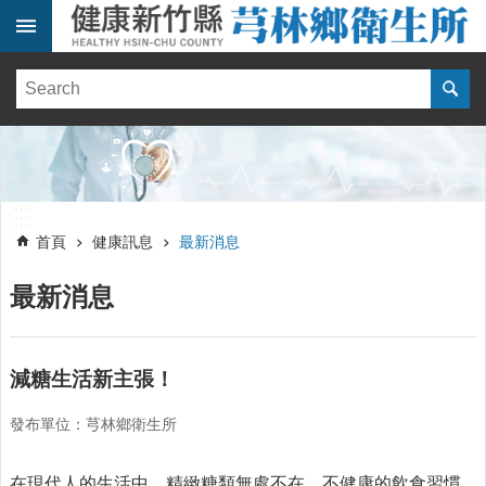
跳到主要內容區塊
:::
健
康
訊
息
單
:::
位
:::
簡
首頁
健康訊息
最新消息
介
最新消息
便
民
服
務
減糖生活新主張！
線
發布單位：芎林鄉衛生所
上
報
名
在現代人的生活中，精緻糖類無處不在。不健康的飲食習慣