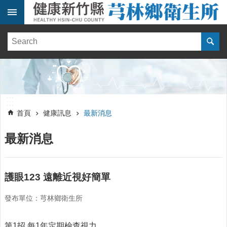
跳到主要內容區塊
:::
健
康
訊
息
單
:::
位
:::
簡
首頁
健康訊息
最新消息
介
最新消息
便
民
服
務
護眼123 遠離近視好簡單
線
發布單位：芎林鄉衛生所
上
報
名
第1招 每1年定期檢查視力