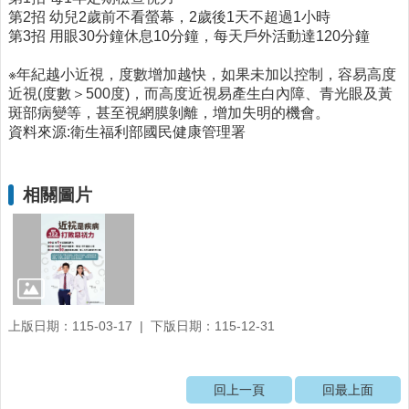
第2招 幼兒2歲前不看螢幕，2歲後1天不超過1小時
醫
第3招 用眼30分鐘休息10分鐘，每天戶外活動達120分鐘
療
資
※年紀越小近視，度數增加越快，如果未加以控制，容易高度
源
近視(度數＞500度)，而高度近視易產生白內障、青光眼及黃
斑部病變等，甚至視網膜剝離，增加失明的機會。
社
資料來源:衛生福利部國民健康管理署
區
資
源
相關圖片
門
診
時
間
表
預
上版日期：115-03-17
下版日期：115-12-31
防
與
注
回上一頁
回最上面
射