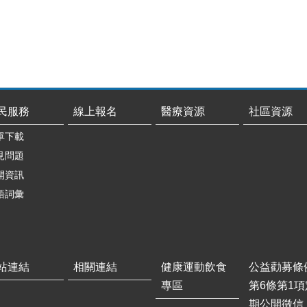
民服務
線上報名
醫療資源
社區資源
單下載
見問題
開資訊
語詞彙
站連結
相關連結
健康運動飲食
公益勸募條
專區
第6條第1項
期公開徵信